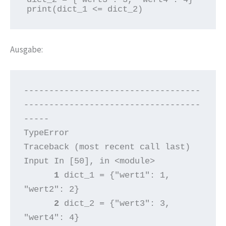
print(dict_1 <= dict_2)
Ausgabe:
-----------------------------------
-----------------------------------
-----

TypeError                                 
Traceback (most recent call last)

      1
 dict_1 = {"wert1": 1, 
      2
 dict_2 = {"wert3": 3, 
"wert4": 4}
