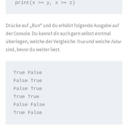
print(x >= y, x >= z)
Drücke auf „Run“ und du erhälst folgende Ausgabe auf
der Console. Du kannst dir auch gern selbst erstmal
überlegen, welche der Vergleiche
True
und welche
False
sind, bevor du weiter liest.
True False

False True

False True

True True

False False

True False