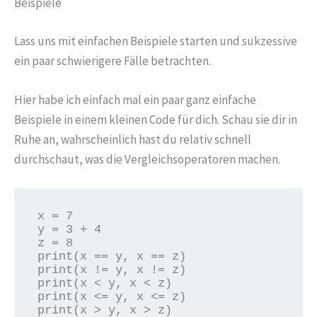
Beispiele
Lass uns mit einfachen Beispiele starten und sukzessive
ein paar schwierigere Fälle betrachten.
Hier habe ich einfach mal ein paar ganz einfache
Beispiele in einem kleinen Code für dich. Schau sie dir in
Ruhe an, wahrscheinlich hast du relativ schnell
durchschaut, was die Vergleichsoperatoren machen.
x = 7

y = 3 + 4

z = 8

print(x == y, x == z)

print(x != y, x != z)

print(x < y, x < z)

print(x <= y, x <= z)

print(x > y, x > z)
