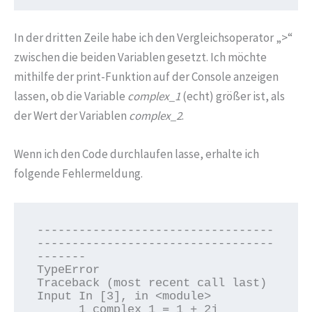
In der dritten Zeile habe ich den Vergleichsoperator „>“
zwischen die beiden Variablen gesetzt. Ich möchte
mithilfe der print-Funktion auf der Console anzeigen
lassen, ob die Variable
complex_1
(echt) größer ist, als
der Wert der Variablen
complex_2
.
Wenn ich den Code durchlaufen lasse, erhalte ich
folgende Fehlermeldung.
----------------------------------
----------------------------------
-------

TypeError                                 
Traceback (most recent call last)

Input In [3], in <module>

      1 complex_1 = 1 + 2j
