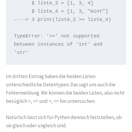
      1
      2
 liste_4 = [1, 3, "mint"]

----> 3 print(liste_3 >= liste_4)

TypeError: '>=' not supported 
between instances of 'int' and 
'str'
Im dritten Eintrag haben die beiden Listen
unterschiedliche Datentypen. Das sagt uns auch die
Fehlermeldung. Wir können die beiden Listen, also nicht
bezüglich >, >= und <, <= hin untersuchen.
Natürlich lässt sich für Python dennoch feststellen, ob
sie gleich oder ungleich sind.