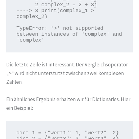
      2 complex_2 = 2 + 3j

----> 3 print(complex_1 > 
complex_2)

TypeError: '>' not supported 
between instances of 'complex' and 
'complex'
Die letzte Zeile ist interessant. Der Vergleichsoperator
„>“ wird nicht unterstützt zwischen zwei komplexen
Zahlen.
Ein ähnliches Ergebnis erhalten wir für Dictionaries. Hier
ein Beispiel:
dict_1 = {"wert1": 1, "wert2": 2}

dict_2 = {"wert3": 3, "wert4": 4}
